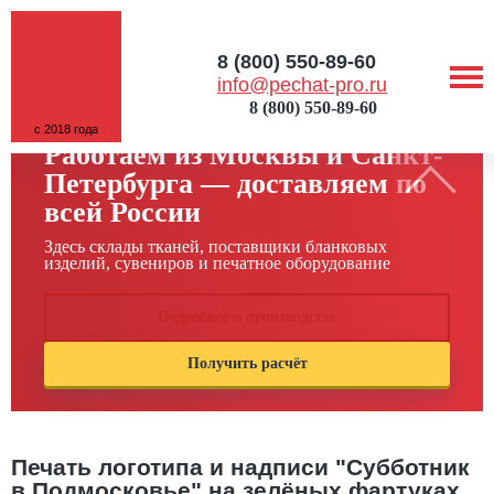
8 (800) 550-89-60
info@pechat-pro.ru
8 (800) 550-89-60
с 2018 года
Работаем из Москвы и Санкт-
Петербурга — доставляем по
всей России
Здесь склады тканей, поставщики бланковых
изделий, сувениров и печатное оборудование
Подробнее о производстве
Получить расчёт
Печать логотипа и надписи "Субботник
в Подмосковье" на зелёных фартуках