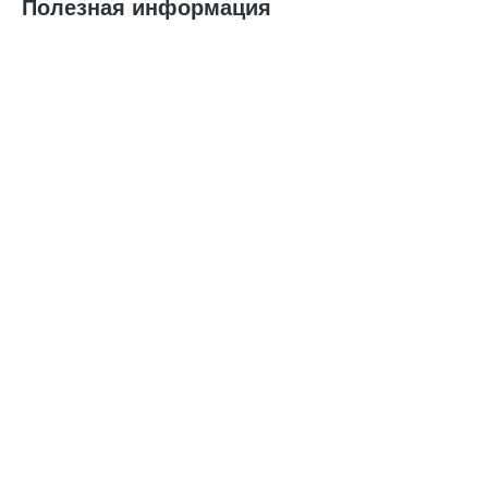
Полезная информация
Весенние футболки — какие футболки будут в моде
весной 2024
Начало марта – повод в очередной раз перебрать
свой гардероб. И если всю зиму на верхней полке
лежала, невостребованная в холода, любимая
футболка, весна – отличный повод ее «выгулять»! А
для того, чтоб и в этом сезоне оставаться не только