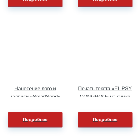
Нанесение лого и
Печать текста «EL PSY
надписи «SmartSend»
CONGROO» на сумке
на футболки с синими
рукавами
Подробнее
Подробнее